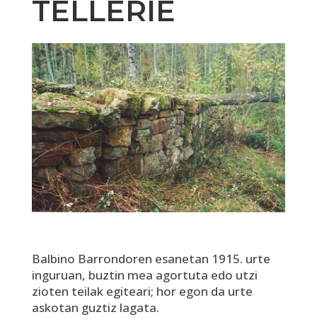
TELLERIE
Balbino Barrondoren esanetan 1915. urte
inguruan, buztin mea agortuta edo utzi
zioten teilak egiteari; hor egon da urte
askotan guztiz lagata.