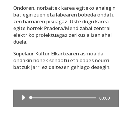
Ondoren, norbaitek karea egiteko ahalegin
bat egin zuen eta labearen bobeda ondatu
zen harriaren pisuagaz. Uste dugu karea
egite horrek Pradera/Mendizabal zentral
elektriko proiektuagaz zerikusia izan ahal
duela.
Supelaur Kultur Elkartearen asmoa da
ondakin honek sendotu eta babes neurri
batzuk jarri ez daitezen gehiago desegin.
Audio
00:00
Player