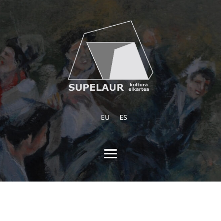
EU
ES