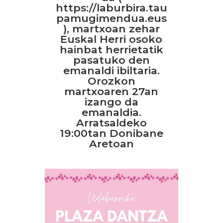
https://laburbira.tau
pamugimendua.eus
), martxoan zehar
Euskal Herri osoko
hainbat herrietatik
pasatuko den
emanaldi ibiltaria.
Orozkon
martxoaren 27an
izango da
emanaldia.
Arratsaldeko
19:00tan Donibane
Aretoan