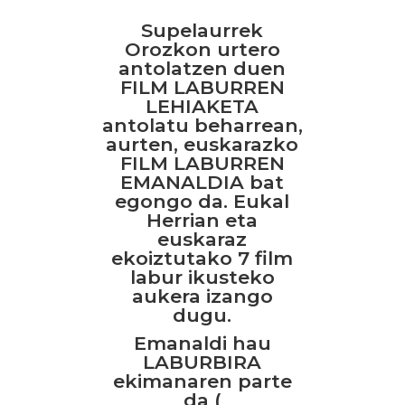
Supelaurrek
Orozkon urtero
antolatzen duen
FILM LABURREN
LEHIAKETA
antolatu beharrean,
aurten, euskarazko
FILM LABURREN
EMANALDIA bat
egongo da. Eukal
Herrian eta
euskaraz
ekoiztutako 7 film
labur ikusteko
aukera izango
dugu.
Emanaldi hau
LABURBIRA
ekimanaren parte
da (