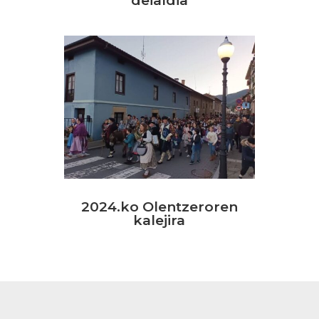
deialdia
2024.ko Olentzeroren
kalejira