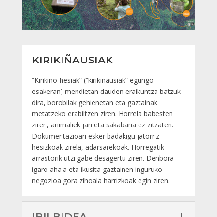
KIRIKIÑAUSIAK
“Kirikino-hesiak” (“kirikiñausiak” egungo
esakeran) mendietan dauden eraikuntza batzuk
dira, borobilak gehienetan eta gaztainak
metatzeko erabiltzen ziren. Horrela babesten
ziren, animaliek jan eta sakabana ez zitzaten.
Dokumentazioari esker badakigu jatorriz
hesizkoak zirela, adarsarekoak. Horregatik
arrastorik utzi gabe desagertu ziren. Denbora
igaro ahala eta ikusita gaztainen inguruko
negozioa gora zihoala harrizkoak egin ziren.
IBILBIDEA