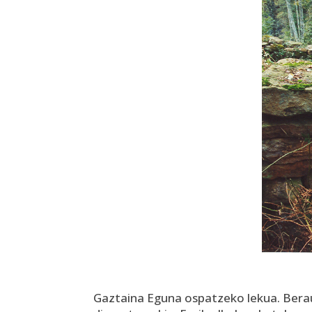
Gaztaina Eguna ospatzeko lekua. Berau